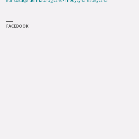
konsultacje dermatologiczne/ medycyna estetyczna
FACEBOOK