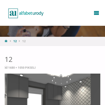
12
12
12
1680 × 1050
PIKSELI