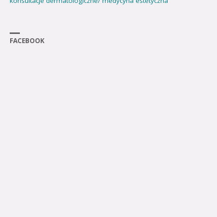
konsultacje dermatologiczne/ medycyna estetyczna
FACEBOOK