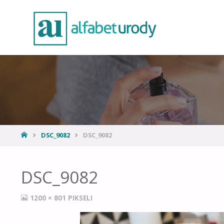
DSC_9082
DSC_9082
DSC_9082
1200 × 801
PIKSELI