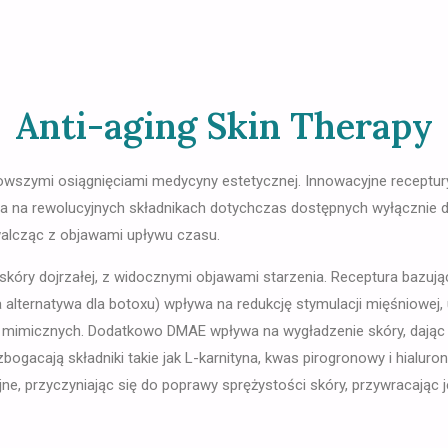
Anti-aging Skin Therapy
jnowszymi osiągnięciami medycyny estetycznej. Innowacyjne recept
ała na rewolucyjnych składnikach dotychczas dostępnych wyłącznie 
walcząc z objawami upływu czasu.
skóry dojrzałej, z widocznymi objawami starzenia. Receptura bazują
alternatywa dla botoxu) wpływa na redukcję stymulacji mięśniowej
imicznych. Dodatkowo DMAE wpływa na wygładzenie skóry, dając ef
 wzbogacają składniki takie jak L-karnityna, kwas pirogronowy i hialu
e, przyczyniając się do poprawy sprężystości skóry, przywracając je