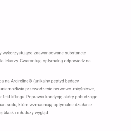
ury wykorzystujące zaawansowane substancje
dla lekarzy. Gwarantują optymalną odpowiedź na
ca na Argireline® (unikalny peptyd będący
, uniemożliwia przewodzenie nerwowo-mięśniowe,
ekt liftingu. Poprawia kondycję skóry pobudzając
ronian sodu, które wzmacniają optymalne działanie
j blask i młodszy wygląd.